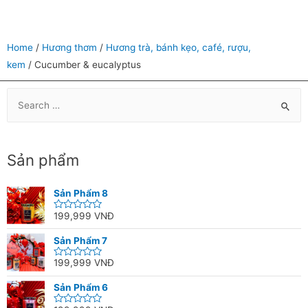
Home
/
Hương thơm
/
Hương trà, bánh kẹo, café, rượu,
kem
/ Cucumber & eucalyptus
Sản phẩm
Sản Phẩm 8
199,999
VNĐ
Rated
0
out
Sản Phẩm 7
of
5
199,999
VNĐ
Rated
0
out
Sản Phẩm 6
of
5