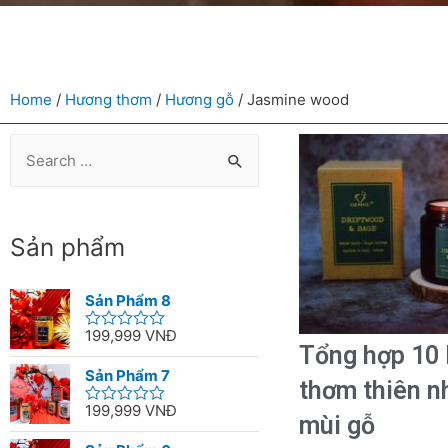
Home
/
Hương thơm
/
Hương gỗ
/ Jasmine wood
Sản phẩm
Sản Phẩm 8
199,999
VNĐ
Rated
Tổng hợp 10 
0
out
Sản Phẩm 7
thơm thiên n
of
5
199,999
VNĐ
Rated
mùi gỗ
0
out