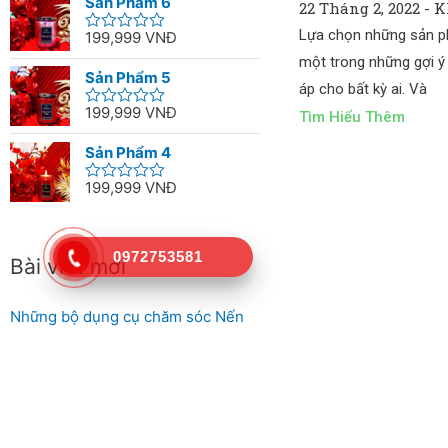
Sản Phẩm 6
22 Tháng 2, 2022
Kh
of
5
Lựa chọn những sản p
199,999
VNĐ
Rated
0
một trong những gợi ý
out
Sản Phẩm 5
of
áp cho bất kỳ ai. Và
5
199,999
VNĐ
Tìm Hiểu Thêm
Rated
0
out
Sản Phẩm 4
of
5
199,999
VNĐ
Rated
0
out
of
5
0972753581
Bài viết mới
Những bộ dụng cụ chăm sóc Nến
thơm không thể thiếu tại GemVu
Tổng hợp các mùi hương nến thơm
theo 4 mùa xuân, hạ, thu, đông
Nến thơm phòng là gì? Các vị trí