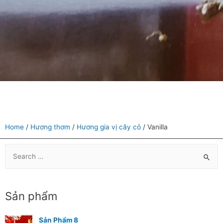
Home
/
Hương thơm
/
Hương gia vị cây cỏ
/ Vanilla
Sản phẩm
Sản Phẩm 8