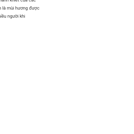
hanh khiết của các
uôn là mùi hương được
iều người khi