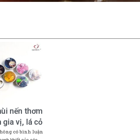
ùi nến thơm
gia vị, lá cỏ
ông có bình luận