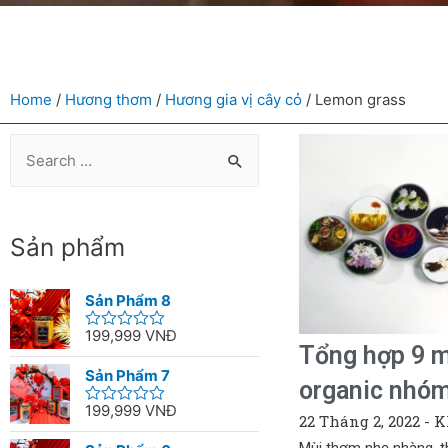
Home
/
Hương thơm
/
Hương gia vị cây cỏ
/ Lemon grass
Sản phẩm
Sản Phẩm 8
199,999
VNĐ
Rated
Tổng hợp 9 m
0
out
Sản Phẩm 7
organic nhóm 
of
5
199,999
VNĐ
Rated
22 Tháng 2, 2022
Kh
0
out