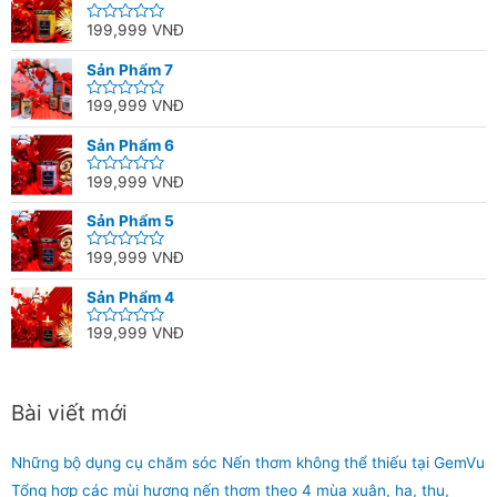
199,999
VNĐ
Rated
0
out
Sản Phẩm 7
of
5
199,999
VNĐ
Rated
0
out
Sản Phẩm 6
of
5
199,999
VNĐ
Rated
0
out
Sản Phẩm 5
of
5
199,999
VNĐ
Rated
0
out
Sản Phẩm 4
of
5
199,999
VNĐ
Rated
0
out
of
5
Bài viết mới
Những bộ dụng cụ chăm sóc Nến thơm không thể thiếu tại GemVu
Tổng hợp các mùi hương nến thơm theo 4 mùa xuân, hạ, thu,