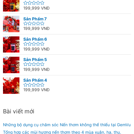
199,999
VNĐ
Rated
0
out
Sản Phẩm 7
of
5
199,999
VNĐ
Rated
0
out
Sản Phẩm 6
of
5
199,999
VNĐ
Rated
0
out
Sản Phẩm 5
of
5
199,999
VNĐ
Rated
0
out
Sản Phẩm 4
of
5
199,999
VNĐ
Rated
0
out
of
5
Bài viết mới
Những bộ dụng cụ chăm sóc Nến thơm không thể thiếu tại GemVu
Tổng hợp các mùi hương nến thơm theo 4 mùa xuân, hạ, thu,