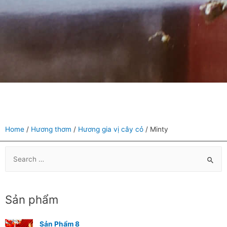
Home
/
Hương thơm
/
Hương gia vị cây cỏ
/ Minty
Sản phẩm
Sản Phẩm 8